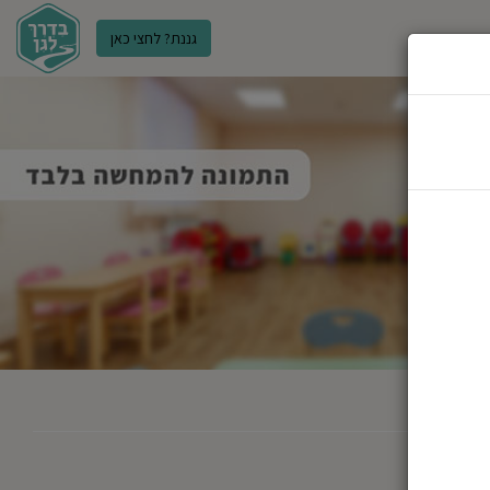
גננת? לחצי כאן
ר