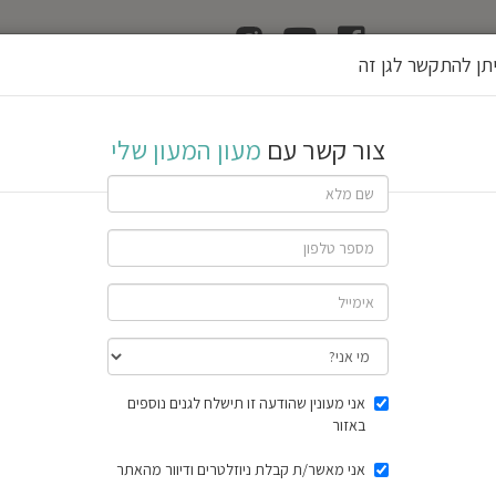
ן
הוצאת רשיון גן
תן להתקשר לגן זה
שלי
צור קשר עם
מעון המעון שלי
If
you
are
a
human,
ignore
this
field
שתף גן
חוות דעת
תוצאות הסק
אני מעונין שהודעה זו תישלח לגנים נוספים
באזור
אני מאשר/ת קבלת ניוזלטרים ודיוור מהאתר