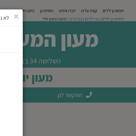
חפשו גן ילדים
קצת עלינו
דברו איתנו
הוסיפו גן
כתבו חוות דעת
מגזי
סגירה
לא ני
חיפוש גן ילדים
/
גני ילדים בבני ברק
/ מעון המעון שלי
מעון המעון 
השלושה 34 בני ברק
מעון יום
התקשר לגן