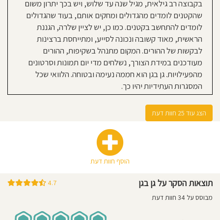
בקבוצה רב גילאית, מגיל שנה עד שלוש, ויש בכך יתרון משום
בכל רגע. בעלת הגן וכל הצוות תמיד
שהקטנים לומדים מהגדולים ומחקים אותם, בעוד שהגדולים
זמינים לשיחה ומוכנים לענות על
לומדים להתחשב בקטנים. כמו כן, יש לציין שלרה, הגננת
שאלות. * **תזונה**: אוכל טרי ובריא
הראשית, מאוד קשובה ונכונה לסייע, ומתייחסת ברצינות
מבושל בגן עצמו והילדים אוהבים אותו.
לבקשות של ההורים. המקום מתנהל בשקיפות, ההורים
התפריט מאוזן — בלי ממתקים ובלי
מעודכנים במידת הצורך, נשלחים מדי יום תמונות וסרטונים
אינסוף סנדוויצ’ים ופיתות. *
מהפעילויות. גן בגן הוא חממה נעימה ובטוחה. הלוואי שכל
**היגיינה**: הילדים תמיד נקיים
המסגרות העתידיות יהיו כך.
ומוחלפים. לא היו לנו שום בעיות של
גירויים מטיטול או בעיות אחרות. *
**ניקיון**: מבנה הגן ישן, אך תמיד נקי
הצג עוד 25 חוות דעת
ללא דופי. * **ציוד**: הרבה צעצועים
מגוונים וחצר סגורה פרטית. *
**הסתגלות**: תהליך ההסתגלות של
הילד נעשה בקצב האישי שלו, ולא לפי
הוסף חוות דעת
כלל נוקשה ואחיד. * **אווירה**: בגן יש
אווירה טובה וחמה — הילדים מכירים זה
תוצאות הסקר על גן בגן
4.7
את זה ושמחים להיפגש גם מחוץ לגן,
מבוסס על 34 חוות דעת
ברחוב.