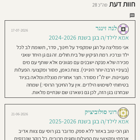
חוות דעת
25-01-
סה"כ 28
מאמין:
חוסגן
2026
אגוסטינה בן שטרית
צוות
"גן
אמא לילד/ה בגן בשנת 2025-
בגן"
דיניות
שם
לנגד
2026
לנה זינגר
עיניו
17-07-2026
את
רטיות
השפעת
אמא לילד/ה בגן בשנת 2024-2026
ממליצה בחום. חוגיים מעולים , גננות
הסביבה
על
התפתחות
נעימות וחמות. הבן שלי נכנס כל יום ילד
אני ממליצה על הגן שמקפיד על חינוך, סדר, תשומת לב לכל
הילד
קנון
ואישיותו.
ראשון לגן עם חיוך ענק ישר כמו לבית
הגן
ילד וצרכיו. רמת הניקיון של בית חולים. זה גם גן היחד שאני
פועל
אתר
לבניית
שלנו, הרגשה הכי טובה.
מכירה שלא מנקה ישבנים עם מגוונים אלא שותף עם מים
ביטחון
ותחושת
ערך
(בעיניי הרבה יותר היגייני). צוות נאמן, מסור ומקצועי. הפעלות
עצמי,
הסביבה
מעניינות. יש לו"ז מסודר. חצר אחורית מוצלת ומלאה בציוד
החינוכית
שושן
מעוצבת
25-01-
בטיחותי לשימוש הילדים. אין על החינוך הרוסי :) שמחה
ומותאמת
לצרכי
2026
אמא לילד/ה בגן בשנת 2025-
הילדים
שבחרנו בגן הזה, לכן גם נשארנו שם שנתיים מלאות.
ויכולותיהם.
2026
פעילות
הגן
מתוכננת
מתוך
גן מקסים עם אווירה חמה וביתית. הצוות
מחשבה
רוני סולוביציק
על
21-06-2026
אוהב, סבלני וקשוב לילדים, ורואים
חופש
בחירה
אמא לילד/ה בגן בשנת 2025-2026
ועידוד
שהילדים באמת נהנים שם.
הילד
לעצמאות:
הגן הכי טוב באזור ללא ספק. מדובר בגן רוסי עם צוות אדיב
ליצור,
לבנות,
להסתקרן,
אכפתי ומקצועי עם הפעלות וחוגים מרובים. כל בוקר שנכנסים