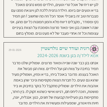
לחקור,
Anna
לנסות
18-01-2026
לגן יש ריח של אוכל טרי וטעים, הילדים ממש נהנים מאוכל
ולהתפתח.
אמא לילד/ה בגן בשנת 2025-
בריא וטעים יום ביומו. הילדה נהנית ללכת לגן ויוצאת ממנו עם
אנו
שמות
2026
דגש
מצברוח טוב זה בשבילי אומר הכל וזה מה שחשוב ! הגן תמיד
על
יחס
נקי ומסודר , מקבלים דיווח מלא והמון תמונות כל יום מהגן. אני
והקשבה
מה שאני אוהבת: * **הצוות**: כולם
נאותה
לילדים
שנה ראשונה בגן ואני מאוד מרוצה וסומכת על הצוות בעיניים
נעימים ומקדישים הרבה זמן לילדים.
ולהורים,
מרחב
עצומות וכל זה אחרי מעבר של לא מעט גנים. מומלץ בחום
מאפשר
המחנכות לא מתחלפות לעיתים קרובות.
ותורם
להתפתחות
* **התפתחות ולמידה**: עובדים הרבה
ויצירת
אינטראקציות
עם הילדים. שרים שירים, מספרים
עם
רונית ועודד שיים גולדשטיין
קבוצת
29-01-2026
השווים
סיפורים, מלמדים צבעים, חלקי גוף,
על
אמא לילד/ה בגן בשנת 2024-2026
מנת
פירות וירקות. נותנים לילדים לחתוך
לעודד
למידה
אנחנו בגן כבר שנה שנייה ומאוד מרוצים. שמוליק שלנו מדבר
תוך
פירות וירקות, מציירים, מפסלים,
חיקוי
והתנסות.
תמיד בחיבה על צוות הגן ועל הילדים. צוות הגן מבשל את
עושים פעילות גופנית ורוקדים. *
גן
האוכל בעצמו. מדובר באוכל ביתי, בריא ומזין, ושמוליק מעיד
**חוגים**: שלוש פעמים בשבוע
דו
לשוני
-
שהוא גם טעים. כל חברות הצוות מקסימות וניכר שהן באמת
מתקיימים חוגים חיצוניים. השנה היו חוג
עברית
ורוסית
אוהבות את הילדים. שמוליק מתקבל כל בוקר בחיבוק או ביד
בעלי חיים, אנגלית וסיפורים. הכול
מושטת, וזוכה ליחס חם, רגיש ואישי כשהוא זקוק לו. בין היתר,
נראה מושקע ומוצלח. הילדים אוהבים
מתקיימות בגן פעילויות קבועות של חוגים, כגון: אנגלית, יוגה,
ומשתתפים באופן פעיל. * **שקיפות**:
חיות ותיאטרון, שמפעילות ומעשירות את הילדים. מדובר
כל יום שולחים תמונות, אפשר להגיע