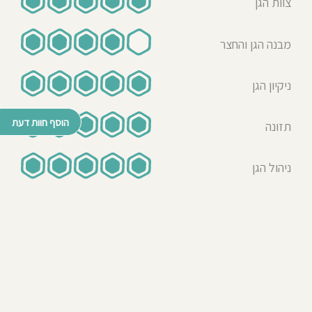
צוות הגן
מרינה קורין
08-01-2026
אמא לילד/ה בגן בשנת 2025-
מבנה הגן והחצר
2026
צוות מדהים שבאמת אוהב ודואג
ניקיון הגן
לילדים, גן נקי ומסודר, מלא בפעילויות
חינוכיות ומעשירות, כל משחק הוא רגע
הוסף חוות דעת
תזונה
של למידה והחוגים שיש במהלך השבוע
מוסיפים המון גיוון ועניין. הצוות קשוב
ניהול הגן
לכל הבקשות, אוכל בריא ומזין, והכי
חשוב - ילדה שחוזרת הביתה במצב רוח
טוב ומתרגשת ללכת לגן כל בוקר.
ממליצה בחום!
עדי אלגרבלי
07-09-
2025
אמא לילד/ה בגן בשנת 2025
הגן בניהולה של לרה קיבל אותנו מהרגע