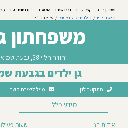
חפשו גן ילדים
קצת עלינו
דברו איתנו
הוסיפו גן
כתבו חוות דעת
מגזי
חיפוש גן ילדים
/
גני ילדים בגבעת שמואל
/ משפחתון ג'ני
משפחתון ג'
יהודה הלוי 38, גבעת שמואל
גן ילדים בגבעת שמ
התקשר לגן
מייל ליצירת קשר
מידע כללי
מבוסס
אודות הגן
שעות פעילות
על