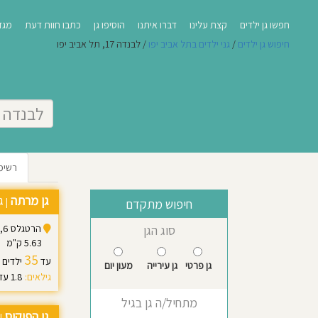
חפשו גן ילדים
קצת עלינו
דברו איתנו
הוסיפו גן
כתבו חוות דעת
מגזי
חיפוש גן ילדים
/
גני ילדים בתל אביב יפו
/ לבנדה 17, תל אביב יפו
רשימ
גן מרתה
ג
|
חיפוש מתקדם
הרטגלס 6, תל אביב יפו
סוג הגן
5.63 ק"מ
35
עד
ילדים
גן פרטי
גן עירייה
מעון יום
גילאים:
1.8 עד 4.5
מתחיל/ה גן בגיל
גן הפיקוס
|