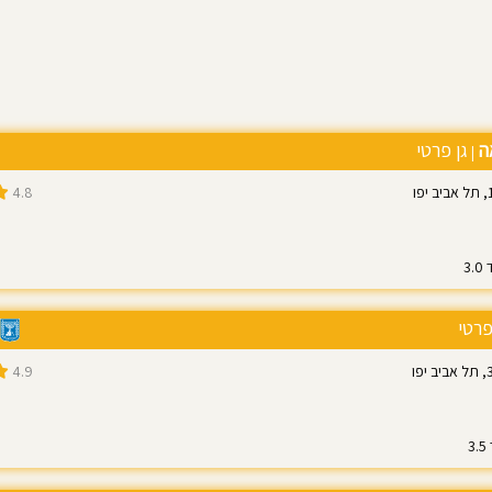
אה
גן פרטי
|
4.8
פרטי
4.9
0