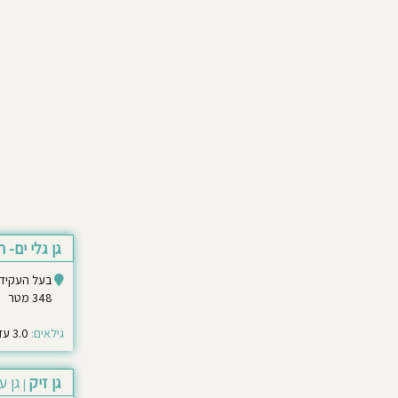
גן גלי ים- ח
בעל העקידה 44 תל א
348 מטר
גילאים:
3.0 עד 6.0
גן זיק
גן ע
|