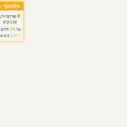
פלורנטף
ג
|
קורדוברו 7, תל אביב יפו
1.32 ק"מ
36
עד
ילדים
גילאים:
0.3 עד 3.0