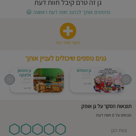
גן זה טרם קיבל חוות דעת
חוסגן
מזמינים אותך לכתוב חוות דעת ראשונה
😃
דיניות
רטיות
הוסף חוות דעת
קנון
גנים נוספים שיכולים לעניין אותך
אתר
גן תפוזים
גן פעוטון
אלונקה
יעקב 14
רחובות
>
<
רמז 88
רחובות
349 מטר
785 מטר
תוצאות הסקר על גן אופק
מבוסס על 0 חוות דעת
צוות הגן