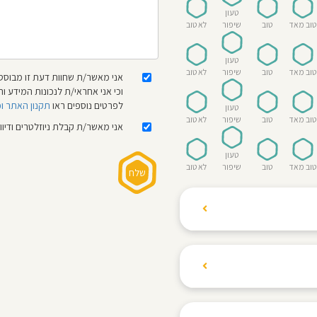
טעון
טוב מאד
טוב
שיפור
לא טוב
טעון
טוב מאד
טוב
שיפור
לא טוב
אני מאשר/ת שחוות דעת זו מבוססת
וכי אני אחראי/ת לנכונות המידע
לפרטים נוספים ראו
תקנון האתר ו
טעון
טוב מאד
טוב
שיפור
לא טוב
אני מאשר/ת קבלת ניוזלטרים ודיו
טעון
טוב מאד
טוב
שיפור
לא טוב
ת הגולשים לשתף רשמים
ם האישי ביחס לגני
והוגנת, ללא התלהמות,
קיצונית.
 הילדים! נעים להכיר,
 דברים העלולים לפגוע
מקום אחד את כל מה