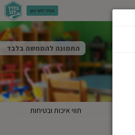
גננת? לחצי כאן
ר
תווי איכות ובטיחות