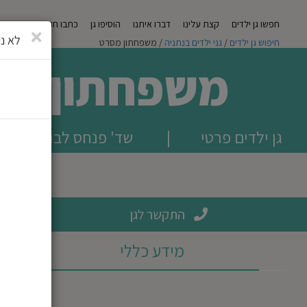
חפשו גן ילדים
קצת עלינו
דברו איתנו
הוסיפו גן
כתבו חוות דעת
מגזי
סגירה
לא ני
חיפוש גן ילדים
/
גני ילדים בנתניה
/ משפחתון מסרט
משפחתון מס
גן ילדים פרטי
|
שד' פנחס לבון 83, נתניה
התקשר לגן
מידע כללי