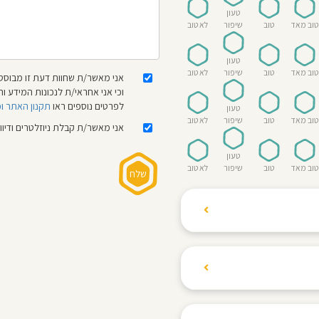
טעון
טוב מאד
טוב
שיפור
לא טוב
טעון
טוב מאד
טוב
שיפור
לא טוב
אני מאשר/ת שחוות דעת זו מבוססת
וכי אני אחראי/ת לנכונות המידע
לפרטים נוספים ראו
תקנון האתר ו
טעון
טוב מאד
טוב
שיפור
לא טוב
אני מאשר/ת קבלת ניוזלטרים ודיו
טעון
טוב מאד
טוב
שיפור
לא טוב
ת הגולשים לשתף רשמים
ם האישי ביחס לגני
והוגנת, ללא התלהמות,
קיצונית.
 הילדים! נעים להכיר,
 דברים העלולים לפגוע
מקום אחד את כל מה