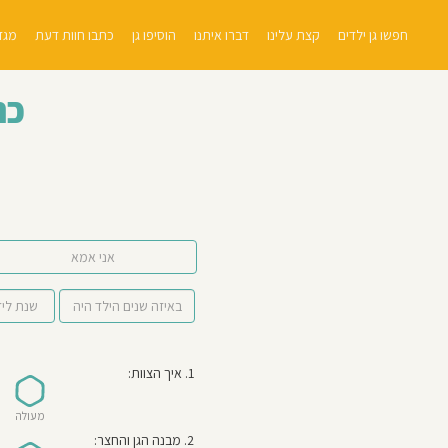
חפשו גן ילדים
קצת עלינו
דברו איתנו
הוסיפו גן
כתבו חוות דעת
מגזי
כת
אני אמא
1. איך הצוות:
מעולה
2. מבנה הגן והחצר: