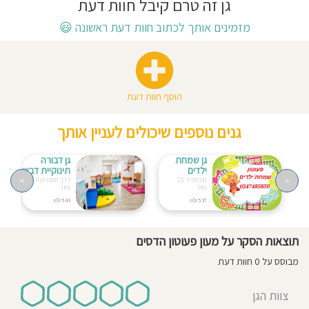
גן זה טרם קיבל חוות דעת
חוסגן
מזמינים אותך לכתוב חוות דעת ראשונה
😃
דיניות
רטיות
הוסף חוות דעת
קנון
גנים נוספים שיכולים לעניין אותך
אתר
גן שמחת
גן דבורה
ילדים
תינוקיית דבש
>
<
המתמיד 25
דרך הטכניון 9
נשר
נשר
5.37 ק"מ
5.43 ק"מ
תוצאות הסקר על מעון פעוטון הדסים
מבוסס על 0 חוות דעת
צוות הגן