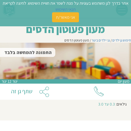
אתר בדרך לגן משתמש בעוגיות על מנת לשפר את חוויית השימוש. לחיצה לקריאת
תנאי השימוש
אני מאשר/ת
פשו
מעון פעוטון הדסים
ן
חיפוש גן ילדים
/
גני ילדים ביגור
/ מעון פעוטון הדסים
לדים
צת
לינו
מעון יום
יגור 12 יגור
תבו
שתף גן זה
וות
גילאים:
0.3 עד 3.0
עת
וסיפו