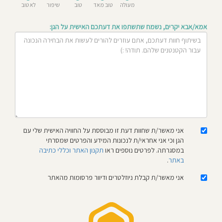
מעולה
טוב מאד
טוב
שיפור
לא טוב
חוסגן
אמא/אבא יקרים, נשמח שתשתפו את דעתכם האישית על הגן:
דיניות
רטיות
קנון
אתר
אני מאשר/ת שחוות דעת זו מבוססת על החוויה האישית שלי עם
הגן וכי אני אחראי/ת לנכונות המידע והפרטים שמסרתי
במסגרתה. לפרטים נוספים ראו
תקנון האתר וכללי כתיבה
באתר
.
אני מאשר/ת קבלת ניוזלטרים ודיוור פרסומות מהאתר