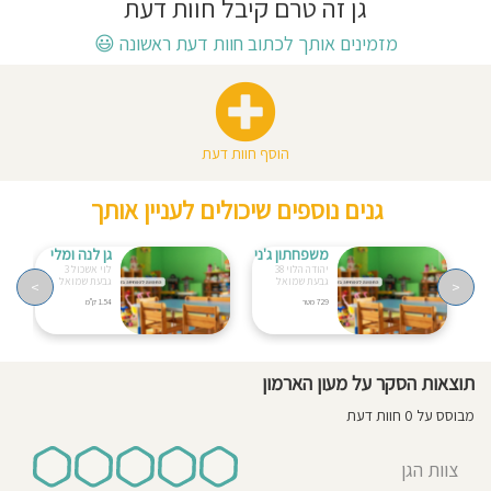
גן זה טרם קיבל חוות דעת
חוסגן
מזמינים אותך לכתוב חוות דעת ראשונה
😃
דיניות
רטיות
הוסף חוות דעת
קנון
גנים נוספים שיכולים לעניין אותך
אתר
משפחתון ג'ני
גן לנה ומלי
יהודה הלוי 38
לוי אשכול 3
גבעת שמואל
גבעת שמואל
>
<
729 מטר
1.54 ק"מ
תוצאות הסקר על מעון הארמון
מבוסס על 0 חוות דעת
צוות הגן