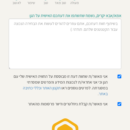
מעולה
טוב מאד
טוב
שיפור
לא טוב
חוסגן
אמא/אבא יקרים, נשמח שתשתפו את דעתכם האישית על הגן:
דיניות
רטיות
קנון
אתר
אני מאשר/ת שחוות דעת זו מבוססת על החוויה האישית שלי עם
הגן וכי אני אחראי/ת לנכונות המידע והפרטים שמסרתי
במסגרתה. לפרטים נוספים ראו
תקנון האתר וכללי כתיבה
באתר
.
אני מאשר/ת קבלת ניוזלטרים ודיוור פרסומות מהאתר