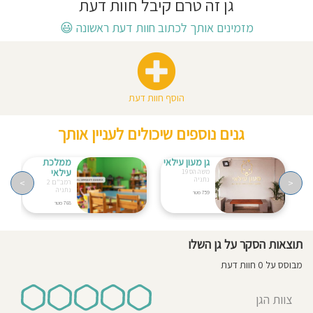
גן זה טרם קיבל חוות דעת
חוסגן
מזמינים אותך לכתוב חוות דעת ראשונה
😃
דיניות
רטיות
הוסף חוות דעת
קנון
גנים נוספים שיכולים לעניין אותך
אתר
גן מעון עילאי
ממלכת
עילאי
משה הס 19
נתניה
>
<
רמב"ם 2
נתניה
759 מטר
768 מטר
תוצאות הסקר על גן השלו
מבוסס על 0 חוות דעת
צוות הגן