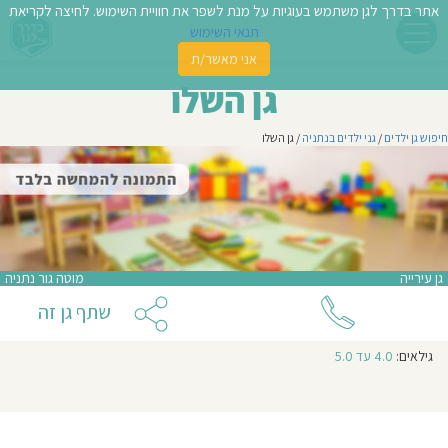
אתר בדרך לגן משתמש בעוגיות על מנת לשפר את חוויית השימוש. לחיצה לקריאת
תנאי השימוש
אני מאשר/ת
פשו
גן השלו
ן
חיפוש גן ילדים
/
גני ילדים בנתניה
/ גן השלו
לדים
צת
לינו
גן עירייה
מוטה גור נתניה
תבו
שתף גן זה
וות
גילאים:
4.0 עד 5.0
עת
וסיפו