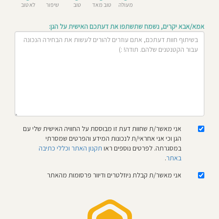
מעולה
טוב מאד
טוב
שיפור
לא טוב
חוסגן
אמא/אבא יקרים, נשמח שתשתפו את דעתכם האישית על הגן:
דיניות
רטיות
קנון
אתר
אני מאשר/ת שחוות דעת זו מבוססת על החוויה האישית שלי עם
הגן וכי אני אחראי/ת לנכונות המידע והפרטים שמסרתי
במסגרתה. לפרטים נוספים ראו
תקנון האתר וכללי כתיבה
באתר
.
אני מאשר/ת קבלת ניוזלטרים ודיוור פרסומות מהאתר