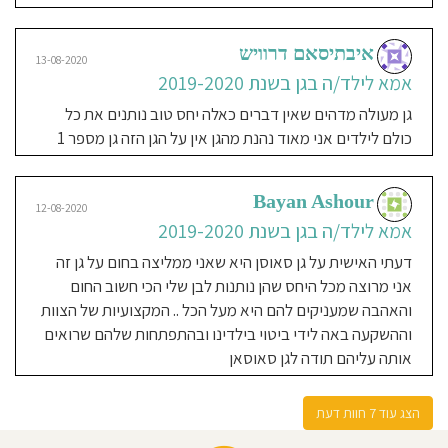
צוות מעולה בעיניי.
איבתיסאם דרוויש
13-08-2020
קטרין סטל
אמא לילד/ה בגן בשנת 2019-2020
12-08-2020
אמא לילד/ה בגן בשנת 2019
גן מעולה מדהים שאין דברים כאלה יחס טוב נותנים את כל
2020
כולם לילדים אני מאוד נהנת מהגן אין על הגן הזה גן מספר 1
הגן מספר אחד ביפו אין ולא יהיה גן כזה
מושלם לא חסר כלום מגישים כול יום
Bayan Ashour
אוכל טרי הצוות של הגננות מאוד אוהב
12-08-2020
אמא לילד/ה בגן בשנת 2019-2020
הפעלות בגן ממש נהדר ומלמד הילדים
שלי שתיהן בגן הגדולה שלי כבר בעריה
דעתי האישית על גן סאוסן היא שאני ממליצה בחום על גן זה
והילד עדיין אצל סוסאן פשוט צוות
אני מרוצה מכל היחס שהן נותנות לבן שלי הכי חשוב החום
לעניין והשלישית שלי גם בת חודש
והאהבה שמעניקים להם היא מעל הכל .. המקצועיות של הצוות
מחכה שתגדל קצת והיא גם תהיה אצלה
וההשקעה באה לידי ביטוי בילדינו ובהתפתחות שלהם שרואים
ממליצה מאוד ❤️
אותה עליהם תודה לגן סאוסאן
הצג עוד 7 חוות דעת
12-08-2020