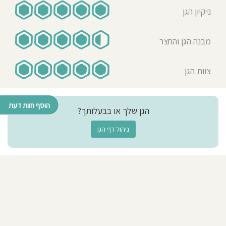
את הילדים בחיוך גדול יחס חום ואהבה
ניקיון הגן
אוכל ביתי, הגן תמיד נקי ומסודר וריח
טוב
מבנה הגן והחצר
Iman Khaled
12-08-2020
צוות הגן
אמא לילד/ה בגן בשנת
2018_2020
גן סאוסן הוא הגן הכי מושקע שיש.הגננת
הוסף חוות דעת
הגן שלך או בבעלותך?
נותנת את כל הנשמה וההשקעה.הבת
שלי בוכה כשאין גן אפשר לסמוך על
ניהול דף הגן
הצוות בעיניים עצומות.כל הצוות ניתן
לסמוך עליו.אין לי תלונות ביתי שנתיים
בגן אף פעם לא היו לי תלונות.
מחמד טורק
12-08-2020
אמא לילד/ה בגן בשנת 2018