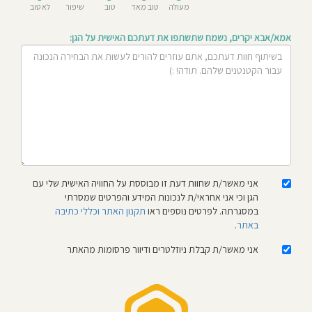
מעולה
טוב מאד
טוב
שיפור
לא טוב
חוסגן
אמא/אבא יקרים, נשמח שתשתפו את דעתכם האישית על הגן:
דיניות
רטיות
קנון
אתר
אני מאשר/ת שחוות דעת זו מבוססת על החוויה האישית שלי עם
הגן וכי אני אחראי/ת לנכונות המידע והפרטים שמסרתי
במסגרתה. לפרטים נוספים ראו
תקנון האתר וכללי כתיבה
באתר
.
אני מאשר/ת קבלת ניוזלטרים ודיוור פרסומות מהאתר