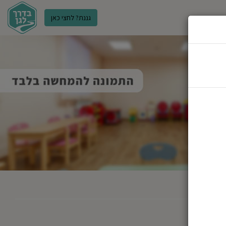
גננת? לחצי כאן
ר