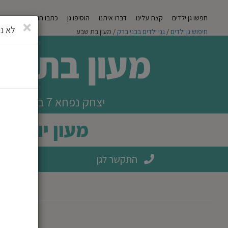
חפשו גן ילדים
קצת עלינו
דברו איתנו
הוסיפו גן
כתבו חוות דעת
מגזי
סגירה
לא ני
חיפוש גן ילדים
/
גני ילדים בבני ברק
/ מעון בת שבע
מעון בת ש
יצחק נפחא 7 בני ברק
מעון יום
התקשר לגן