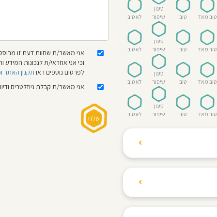
טעון
טוב מאד
טוב
שיפור
לא טוב
טעון
טוב מאד
טוב
שיפור
לא טוב
אני מאשר/ת שחוות דעת זו מבוססת
וכי אני אחראי/ת לנכונות המידע
לפרטים נוספים ראו
תקנון האתר ו
טעון
טוב מאד
טוב
שיפור
לא טוב
אני מאשר/ת קבלת ניוזלטרים ודיו
טעון
טוב מאד
טוב
שיפור
לא טוב
ת הגולשים לשתף רשמים
ם האישי ביחס לגני
והוגנת, ללא התלהמות,
קיצונית.
 הילדים! נעים להכיר,
 דברים העלולים לפגוע
מקום אחד את כל מה