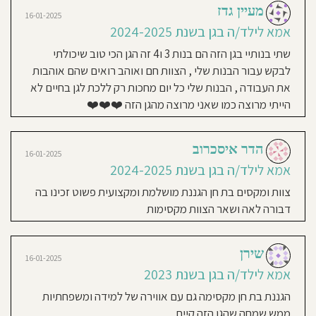
חוגים
בגן:
מעיין גדז
צוות נפלא, אוהב ומשקיע, הבן הולך
חוסגן
חוג
16-01-2025
ריתמיקה,
בשמחה לגן וחוזר עם סיפורים נפלאים
חוג
אמא לילד/ה בגן בשנת 2024-2025
חיות,
חוג
על הלמידה שם. יש שיח פורה עם הצוות
דיניות
תיאטרון
שתי בנותיי בגן הזה הם בנות 3 ו4 זה הגן הכי טוב שיכולתי
בובות,
ורואים את הרצון להשקיע בערכים
חוג
לבקש עבור הבנות שלי , הצוות חם ואוהב רואים שהם אוהבות
ספורט
רטיות
והלמידה . ממליצה בחום..
תזונה:
את העבודה , הבנות שלי כל יום מחכות רק ללכת לגן בחיים לא
קייטרינג
בצהרון:
הייתי מרוצה כמו שאני מרוצה מהגן הזה ❤️❤️❤️
בשרי
קנון
כשר
מהדרין
Ana Kordana
22-01-2020
אתר
שעות
פעילות
אמא לילד/ה בגן בשנת 2019
הדר איסכרוב
הגן:
16-01-2025
7:30-
2020
16:30
אמא לילד/ה בגן בשנת 2024-2025
שעות
פעילות
מאושיות באנו מרוצים עד מאודדד
צוות ומקסים בת חן הגננת מושלמת ומקצועית פשוט זכינו בה
בשישי:
7:30-
12:00
דבורה לאה ושאר הצוות מקסימות
כל
שישי
Inbar Karava
אני
22-01-2020
אמא לילד/ה בגן בשנת 2017-
מאמין:
שירן
16-01-2025
החזון
2020
אמא לילד/ה בגן בשנת 2023
שלנו:
התקדמות
מתוך
גן מעולה, עשיר בתכנים ובערכים , צוות
הגננת בת חן מקסימה גם עם אווירה של למידה ומשפחתיות
חוויה.
אודות:
חם ואוהב. מומלץ בחום
גן
ממש שמחה שהגן הזה קיים