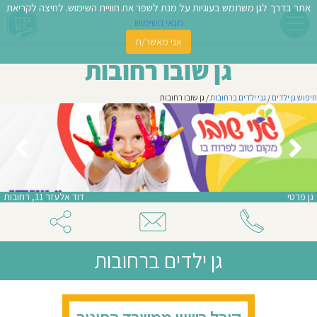
אתר בדרך לגן משתמש בעוגיות על מנת לשפר את חוויית השימוש. לחיצה לקריאת
תנאי השימוש
אני מאשר/ת
פשו
גן שובו רחובות
ן
חיפוש גן ילדים
/
גני ילדים ברחובות
/ גן שובו רחובות
לדים
צת
לינו
גן פרטי
דוד אלעזר 11, רחובות
תבו
וות
גן ילדים ברחובות
עת
וסיפו