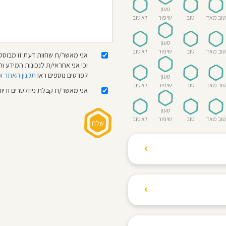
טעון
טוב מאד
טוב
שיפור
לא טוב
טעון
טוב מאד
טוב
שיפור
לא טוב
אני מאשר/ת שחוות דעת זו מבוססת
וכי אני אחראי/ת לנכונות המידע
לפרטים נוספים ראו
תקנון האתר ו
טעון
טוב מאד
טוב
שיפור
לא טוב
אני מאשר/ת קבלת ניוזלטרים ודיו
טעון
טוב מאד
טוב
שיפור
לא טוב
ת הגולשים לשתף רשמים
ם האישי ביחס לגני
והוגנת, ללא התלהמות,
קיצונית.
 הילדים! נעים להכיר,
 דברים העלולים לפגוע
מקום אחד את כל מה