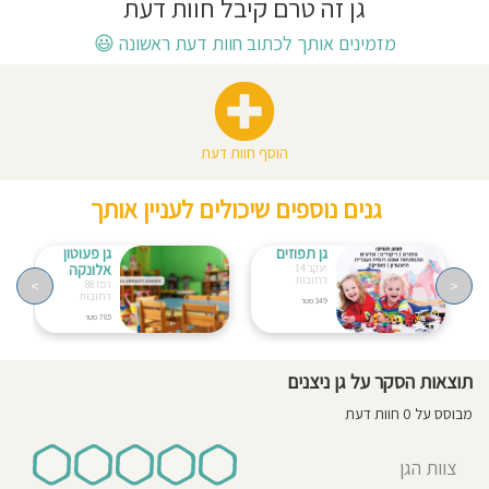
גן זה טרם קיבל חוות דעת
חוסגן
מזמינים אותך לכתוב חוות דעת ראשונה
😃
דיניות
רטיות
הוסף חוות דעת
קנון
גנים נוספים שיכולים לעניין אותך
אתר
גן תפוזים
גן פעוטון
אלונקה
יעקב 14
רחובות
>
<
רמז 88
רחובות
349 מטר
785 מטר
תוצאות הסקר על גן ניצנים
מבוסס על 0 חוות דעת
צוות הגן