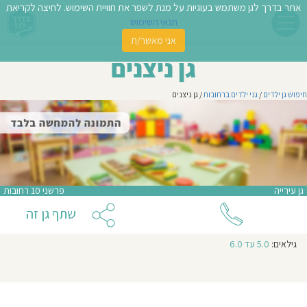
אתר בדרך לגן משתמש בעוגיות על מנת לשפר את חוויית השימוש. לחיצה לקריאת
תנאי השימוש
אני מאשר/ת
פשו
גן ניצנים
ן
חיפוש גן ילדים
/
גני ילדים ברחובות
/ גן ניצנים
לדים
צת
לינו
גן עירייה
פרשני 10 רחובות
תבו
שתף גן זה
וות
גילאים:
5.0 עד 6.0
עת
וסיפו