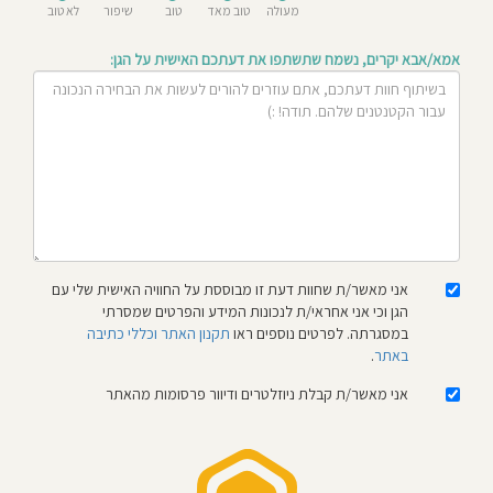
מעולה
טוב מאד
טוב
שיפור
לא טוב
חוסגן
אמא/אבא יקרים, נשמח שתשתפו את דעתכם האישית על הגן:
דיניות
רטיות
קנון
אתר
אני מאשר/ת שחוות דעת זו מבוססת על החוויה האישית שלי עם
הגן וכי אני אחראי/ת לנכונות המידע והפרטים שמסרתי
במסגרתה. לפרטים נוספים ראו
תקנון האתר וכללי כתיבה
באתר
.
אני מאשר/ת קבלת ניוזלטרים ודיוור פרסומות מהאתר