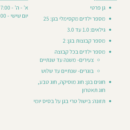
חוות
12
דעת
גן פרטי
א' - ה' - 07:00- 17:30
חוות
סה"כ
יום שישי - 08:00-12:00
דעת
11
מספר ילדים מקסימלי בגן: 25
1
0
גילאים: 1.0 עד 3.0
20
מספר קבוצות בגן: 2
Sash
מספר ילדים בכל קבוצה
Herrstai
צעירים- משנה עד שנתיים
מא
ילד/ה
בוגרים- שנתיים עד שלוש
גן
חוגים בגן: חוג מוסיקה, חוג טבע,
שנת
חוג תאטרון
202
ר
תזונה: בישול טרי בגן על בסיס יומי
ות
עולה
בוע,
וירה
ן