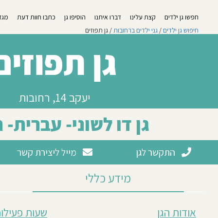
חפשו גן ילדים
קצת עלינו
דברו איתנו
הוסיפו גן
כתבו חוות דעת
מגזי
חיפוש גן ילדים
/
גני ילדים ברחובות
/ גן תפוזים
גן תפוזים
יעקב 14, רחובות
גן דו לשוני- עברית- 
התקשר לגן
מייל ליצירת קשר
מידע כללי
מבוסס
אודות הגן
שעות פעילות
על