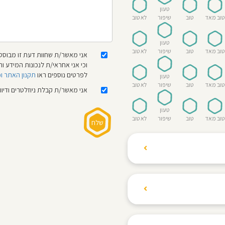
טעון
טוב מאד
טוב
שיפור
לא טוב
טעון
טוב מאד
טוב
שיפור
לא טוב
אני מאשר/ת שחוות דעת זו מבוססת
וכי אני אחראי/ת לנכונות המידע
לפרטים נוספים ראו
תקנון האתר ו
טעון
טוב מאד
טוב
שיפור
לא טוב
אני מאשר/ת קבלת ניוזלטרים ודיו
טעון
טוב מאד
טוב
שיפור
לא טוב
ת הגולשים לשתף רשמים
ם האישי ביחס לגני
והוגנת, ללא התלהמות,
קיצונית.
 הילדים! נעים להכיר,
 דברים העלולים לפגוע
מקום אחד את כל מה