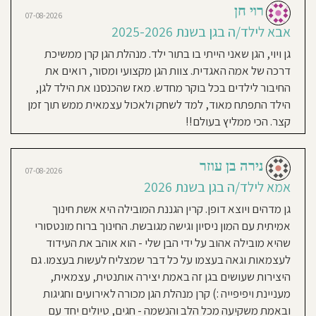
תנועה,
יוגה,
לומר. צוות איכותי ומקצועי ברמות הכי
רוי חן
חוסגן
תיאטרון,
07-08-2026
חיות
גבוהות, שיקוף ושיתוף להורים. אוזן
אבא לילד/ה בגן בשנת 2025-2026
תזונה:
קשבת, חום סבלנות ואהבה. הגן מנוהל
בישול
דיניות
טרי
גן ויוי, הגן שאני הייתי בו בתור ילד. מנהלת הגן קרן ממשיכת
בגן
על ידי קרן המדהימה, שהיא חכמה
על
דרכה של אמה האגדית. צוות הגן מקצועי ומסור, רואים את
בסיס
רטיות
ומנוסה, מאוד מקצועית, שקולה, נעימה
יומיומי
-
החיבור לילדים בכל בוקר מחדש. מאז שהכנסנו את הילד לגן,
תפריט
ולא מתפשרת. הפעוטון מנוהל על ידי
בנוי
הילד התפתח מאוד, למד לשחק ולאכול עצמאית ממש תוך זמן
על
קנון
שרון המהממת שגם היא מקצוענית,
ידי
קצר. הכי ממליץ בעולם!!
תזונאית
נעימה ואחראית. הגן הזה נתן לנו שקט
של
אתר
קופ"ח
כללית
ונחת, שמחנו שבחרנו בו, ונמשיך לבחור
ארגון
בו גם בשנה הבאה :)
גג:
נירה בן עוזר
בדרך
07-08-2026
לגן
אמא לילד/ה בגן בשנת 2026
שעות
פעילות
הגן:
Roey Geffen
גן מדהים ויוצא דופן. קרין הגננת המובילה היא אשת חינוך
10-06-2022
7:30-
16:30
אמיתית עם המון ניסיון וגישה מגובשת. החינוך ברוח מונטסורי
אבא לילד/ה בגן בשנת 2022
שעות
פעילות
שהיא מובילה אהוב על ידי הבן שלי - הוא אוהב את העידוד
בשישי:
המון חיוכים ותכנים חינוכיים, דאגה לכל
ללא
לעצמאות וגאה בעצמו על כל דבר שמצליח לעשות בעצמו. גם
ימי
פרט, צוות ממש מקסים
שישי
היצירות שעושים בגן זה באמת יצירה אותנטית, עצמאית,
אני
מעניינת ויפיפייה :) קרן מנהלת הגן מכורה לאירועים וחגיגות
מאמין:
ובאמת משקיעה מכל הלב והנשמה - חגים, טיולים יחד עם
09-06-