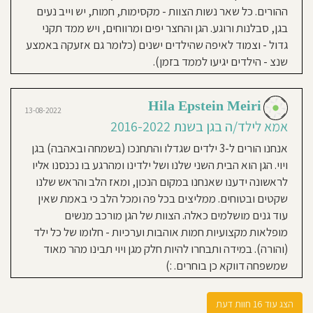
גן
ותיק
ההורים. כל שאר נשות הצוות - מקסימות, חמות, יש וייב נעים
2022
הפועל
Nofar Tiano Shabtai
ברוח
בגן, סבלנות ורוגע. הגן והחצר יפים ומרווחים, ויש ממד תקני
הגישה
אמא לילד/ה בגן בשנת 2020-
המונטסורית
גדול - וצמוד לאיפה שהילדים ישנים (כלומר גם אזעקה באמצע
2021
שנצ - הילדים יגיעו לממד בזמן).
גן ויוי הוא פשוט חלום של גן. אחרי
חיפושים רבים בין כל הגנים בחולון
Hila Epstein Meiri
הגעתי לגן ויוי והרגשתי שזה הגן בו ילדיי
13-08-2022
אמא לילד/ה בגן בשנת 2016-2022
יהיו. יש בו צוות מדהים ומקצועי, חם,
אוהב ומחבק (כן כן.. זה עוד קיים הוא
אנחנו הורים ל-3 ילדים שגדלו והתחנכו (בשמחה ובאהבה) בגן
באמת אוהב ומחבק). בימים טרופים אלו
ויוי. הגן הוא הבית השני שלנו ושל ילדינו ומהרגע בו נכנסנו אליו
עם כל מה שקורה בגנים אני לגמריי
לראשונה ידענו שאנחנו במקום הנכון, ומאז הלב והראש שלנו
מאמינה ובוטחת בצוות הגן. אני חושבת
שקטים ובטוחים. ממליצים בכל פה ומכל הלב כי באמת שאין
שהצוות בגן זה מה שהופך אותו להיות
עוד גנים מושלמים כאלה. הצוות של הגן מורכב מנשים
הגן הכי טוב בחולון. הצוות מכיר כל ילד
מופלאות מקצועיות חמות אוהבות וערכיות - חלומו של כל ילד
וילדה היטב יודע איך לגשת לכל אחד
(והורה). במידה ותבחרו להיות חלק מגן ויוי תבינו מהר מאוד
עם המון חמלה, אהבה, מקצועיות
שמשפחה דווקא כן בוחרים. :)
וכמובן תמיד דואג לבטחונם של הילדים.
מנהלת הגן קרן דואגת כל כך שלילדים
הצג עוד 16 חוות דעת
יהיה טוב וגם לנו ההורים כמובן. היא