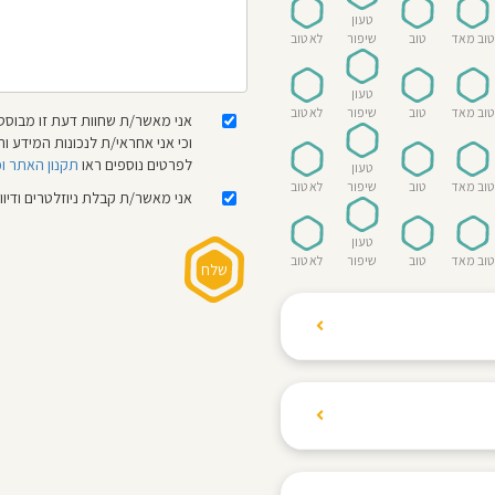
טעון
טוב מאד
טוב
שיפור
לא טוב
טעון
טוב מאד
טוב
שיפור
לא טוב
אני מאשר/ת שחוות דעת זו מבוססת
וכי אני אחראי/ת לנכונות המידע
לפרטים נוספים ראו
תקנון האתר ו
טעון
טוב מאד
טוב
שיפור
לא טוב
אני מאשר/ת קבלת ניוזלטרים ודיו
טעון
טוב מאד
טוב
שיפור
לא טוב
ת הגולשים לשתף רשמים
ם האישי ביחס לגני
והוגנת, ללא התלהמות,
קיצונית.
 הילדים! נעים להכיר,
 דברים העלולים לפגוע
מקום אחד את כל מה