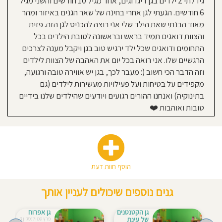
גידלתי 2 ילדים בגן דיגדוגים, אחד מגיל 10 חודשים והשני מגיל
6 חודשים. הגעתי לגן אחרי בחינה של שאר הגנים באיזור ומהר
מאוד הבנתי שאת הילד שלי אני רוצה להכניס לגן הזה. פזית
והצוות דואגים תמיד בראש ובראשונה לטובת הילדים בכל
התחומים ודואגים שכל ילד ירגיש טוב בגן ויקבל מענה לצרכים
הרגשיים שלו. אני רואה בכל יום את האהבה של הצוות לילדים
וזה הדבר הכי חשוב (: מעבר לכך, בגן יש אווירה טובה ורגועה,
מקפידים על בטיחות ועל פעילויות מעשירות לילדים (גם
בתינוקיה) ואנחנו ההורים רגועים ויודעים שהילדים שלנו בידיים
טובות ואוהבות ❤️
הוסף חוות דעת
גנים נוספים שיכולים לעניין אותך
גן הקטנטנים
גן אפרוח
של עינת
פרץ סמולנסקין 3