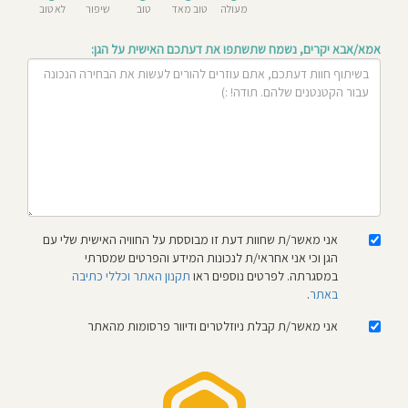
מעולה
טוב מאד
טוב
שיפור
לא טוב
חוסגן
אמא/אבא יקרים, נשמח שתשתפו את דעתכם האישית על הגן:
דיניות
רטיות
קנון
אתר
אני מאשר/ת שחוות דעת זו מבוססת על החוויה האישית שלי עם
הגן וכי אני אחראי/ת לנכונות המידע והפרטים שמסרתי
במסגרתה. לפרטים נוספים ראו
תקנון האתר וכללי כתיבה
באתר
.
אני מאשר/ת קבלת ניוזלטרים ודיוור פרסומות מהאתר