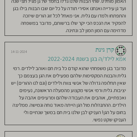
האמון מוחלט. שתי הבנות שלנו גדלו בחמד של גן מגיל חצי שנה
ממליצה בחום מכל הלב❤️
ועד גן עירייה ואנחנו אסירי תודה על כל יום שבו הבנות בילו בגן
והתפתחו ולמדו עם גלית. אני מאחל לכל זוג הורים שיזכה
להפקיד את הנכס הכי יקר שלו ברשותם, מדובר במשפחה
Lilach Hirsch
14-11-2024
מדהימה עם המון המון לב ונתינה.
אמא לילד/ה בגן בשנת 2022-
2024
קרן גינת
גלית ורמי אנשי חינוך מיוחדים מאוד,
14-11-2024
אמא לילד/ה בגן בשנת 2022-2024
מונעים מתוך הלב והנשמה. שמחה על
כך שבתי זכתה להיות בגן זה בשנותיה
מדובר בגן משפחתי שהוא קודם כל בית חם ואוהב לילדים. רמי
הראשונות. התפתחה מאוד, החלה לדבר
גלית והבנות המקסימות שלהם מפעילים את הגן בעצמם כך
מוקדם מאוד, קבלה חום ואהבה ואוכל
שאין תחלופה גדולה של אנשי צוות ולילדים (וגם לנו ההורים) יש
ביתי מבושל מידי יום. היה לי שקט נפשי
יציבות. גלית ורמי אנשי מקצוע מהמעלה הראשונה, נעימים
לצאת לעבוד ולדעת שביתי בידיים הכי
ואכפתיים, אוהבים את העבודה שלהם ומרעיפים אהבה על
טובות שאפשר.
הילדים. ההתנהלות מול הגן הייתה מאוד נוחה וגמישה. ממליצה
בחום על הגן! העניקו לבן שלנו בית חם במשך שנתיים ולי
העניקו שקט נפשי.
08-08-2022
Dana Ben - Hamo