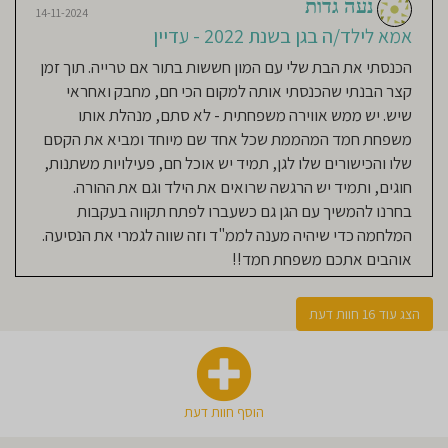
נעה גדות
אמא לילד/ה בגן בשנת 2022
14-11-2024
אמא לילד/ה בגן בשנת 2022 - עדיין
זכיתי להכניס את בתי בגיל חמישה
חודשים למעון אם הצוות הכי קסום שיש
הכנסתי את הבת שלי עם המון חששות בתור אם טרייה. תוך זמן
אכפתיות אוירה משפחתית וחמה
קצר הבנתי שהכנסתי אותה למקום הכי חם, מחבק ואחראי
ממליצה לכל הורה שרוצה להיות בראש
שיש. יש ממש אווירה משפחתית - לא סתם, מנהלת אותו
שקט ושהילד/ה שלהם יגדל בחממה
משפחת חמד המהממת שכל אחד שם מיוחד ומביא את הקסם
שכזו אין אליכים חמד של גן
שלו והכישורים שלו לגן, תמיד יש אוכל חם, פעילויות משתנות,
חוגים, ותמיד יש הרגשה שרואים את הילד וגם את ההורה.
בחרנו להמשיך עם הגן גם כשעברו לפתח תקווה בעקבות
Eyal Zilber
12-08-2020
המלחמה כדי שיהיה מענה לממ"ד וזה שווה לגמרי את הנסיעה.
אמא לילד/ה בגן בשנת 2020
אוהבים אתכם משפחת חמד!!
גן משפחתי, כל הצוות הם משפחה אחת.
הגענו לגן במקרה בזמן הקורונה
הצג עוד 16 חוות דעת
לממיאת מענה לעובדים חיוניים
ונשארנו אחרי פתיחת הסגר בגלל היחס
המדהים. בני התחיל גמילה יומיים לפני
שנכנס לגן והמשיך עם התהליך בצורה
הוסף חוות דעת
נפלאה ובאופן טבעי בגן מהיום הראשון