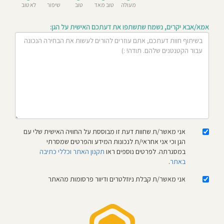
מעולה
טוב מאד
טוב
שיפור
לא טוב
חוסגן
אמא/אבא יקרים, נשמח שתשתפו את דעתכם האישית על הגן:
דיניות
רטיות
קנון
אתר
אני מאשר/ת שחוות דעת זו מבוססת על החוויה האישית שלי עם
הגן וכי אני אחראי/ת לנכונות המידע והפרטים שמסרתי
במסגרתה. לפרטים נוספים ראו
תקנון האתר וכללי כתיבה
באתר
.
אני מאשר/ת קבלת ניוזלטרים ודיוור פרסומות מהאתר