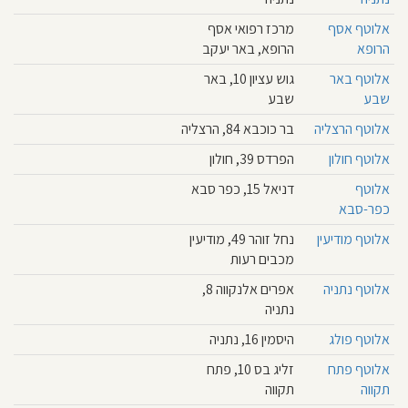
ן
אלוטף אסף
מרכז רפואי אסף
ברו
הרופא
הרופא, באר יעקב
אלוטף באר
גוש עציון 10, באר
יתנו
שבע
שבע
גזין
אלוטף הרצליה
בר כוכבא 84, הרצליה
אלוטף חולון
הפרדס 39, חולון
נים
אלוטף
דניאל 15, כפר סבא
ם
כפר-סבא
ישור
אלוטף מודיעין
נחל זוהר 49, מודיעין
מכבים רעות
אשוני
אלוטף נתניה
אפרים אלנקווה 8,
נתניה
וצאת
אלוטף פולג
היסמין 16, נתניה
שיון
אלוטף פתח
זליג בס 10, פתח
ן
תקווה
תקווה