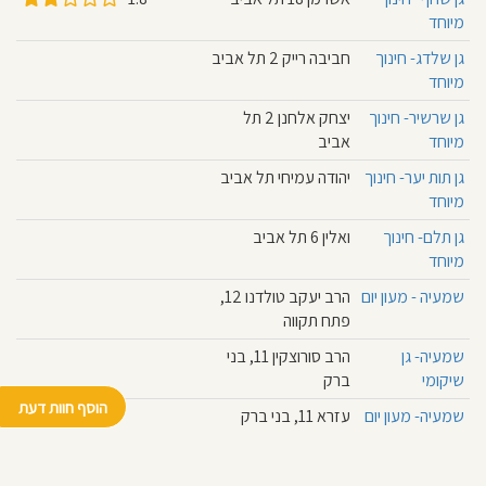
מיוחד
גן שלדג- חינוך
חביבה רייק 2 תל אביב
מיוחד
גן שרשיר- חינוך
יצחק אלחנן 2 תל
מיוחד
אביב
גן תות יער- חינוך
יהודה עמיחי תל אביב
מיוחד
גן תלם- חינוך
ואלין 6 תל אביב
מיוחד
שמעיה - מעון יום
הרב יעקב טולדנו 12,
פתח תקווה
שמעיה- גן
הרב סורוצקין 11, בני
שיקומי
ברק
הוסף חוות דעת
שמעיה- מעון יום
עזרא 11, בני ברק