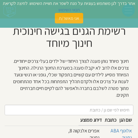
אתר בדרך לגן משתמש בעוגיות על מנת לשפר את חוויית השימוש. לחיצה לקריאת
תנאי השימוש
אני מאשר/ת
פשו
רשימת הגנים בגישה חינוכית
ן
חינוך מיוחד
לדים
חינוך מיוחד נותן מענה לצורך הייחודי של ילדים בעלי צרכים ייחודיים.
צת
צרכים אלו לרוב לא יקבלו מענה במערכת החינוך הרגילה. החינוך
לינו
המיוחד מסייע לילדים עם קשיים בתפקוד שכלי, גופני או רגשי ונועד
לענות על צרכים אלו ולקדם תהליך התפתחות בכל אחד מהתחומים
מתוך מטרה לשלבם בחברה ולאפשר להם לקיים חיים חברתיים
תבו
תקינים.
וות
עת
שם הגן
כתובת
דירוג ממוצע
וסיפו
אלוטף ABA
אפרים אלנקווה 8,
נתניה
נתניה