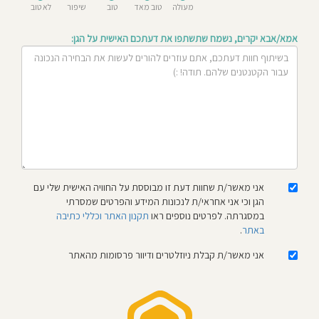
מעולה
טוב מאד
טוב
שיפור
לא טוב
חוסגן
אמא/אבא יקרים, נשמח שתשתפו את דעתכם האישית על הגן:
דיניות
רטיות
קנון
אתר
אני מאשר/ת שחוות דעת זו מבוססת על החוויה האישית שלי עם
הגן וכי אני אחראי/ת לנכונות המידע והפרטים שמסרתי
במסגרתה. לפרטים נוספים ראו
תקנון האתר וכללי כתיבה
באתר
.
אני מאשר/ת קבלת ניוזלטרים ודיוור פרסומות מהאתר