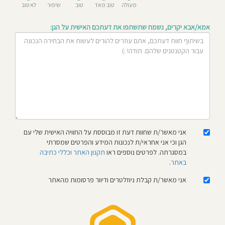
מעולה
טוב מאד
טוב
שיפור
לא טוב
חוסגן
אמא/אבא יקרים, נשמח שתשתפו את דעתכם האישית על הגן:
דיניות
רטיות
קנון
אתר
אני מאשר/ת שחוות דעת זו מבוססת על החוויה האישית שלי עם
הגן וכי אני אחראי/ת לנכונות המידע והפרטים שמסרתי
במסגרתה. לפרטים נוספים ראו
תקנון האתר וכללי כתיבה
באתר
.
אני מאשר/ת קבלת ניוזלטרים ודיוור פרסומות מהאתר