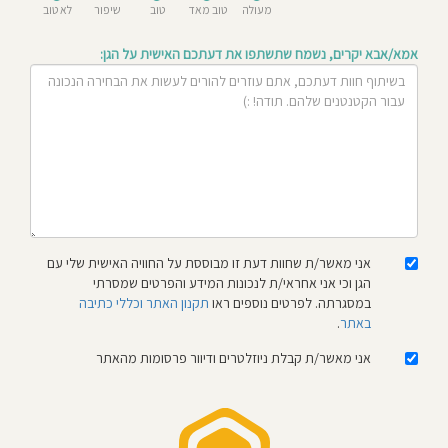
מעולה
טוב מאד
טוב
שיפור
לא טוב
חוסגן
אמא/אבא יקרים, נשמח שתשתפו את דעתכם האישית על הגן:
דיניות
רטיות
קנון
אתר
אני מאשר/ת שחוות דעת זו מבוססת על החוויה האישית שלי עם
הגן וכי אני אחראי/ת לנכונות המידע והפרטים שמסרתי
במסגרתה. לפרטים נוספים ראו
תקנון האתר וכללי כתיבה
באתר
.
אני מאשר/ת קבלת ניוזלטרים ודיוור פרסומות מהאתר