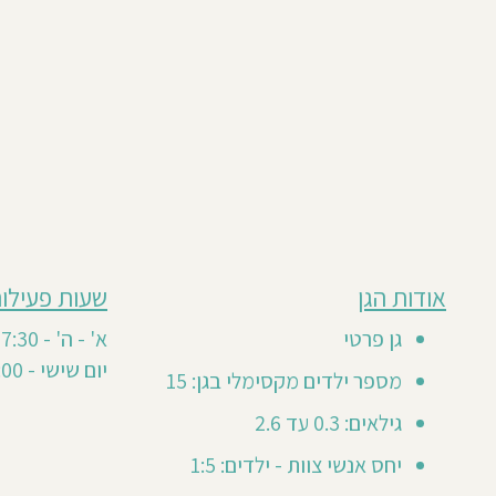
מבוסס
אודות הגן
שעות פעילות
גן
על
0
זה
גן פרטי
א' - ה' - 7:30 - 16:00
חוות
טרם
יום שישי - 8:00 -11:45
דעת
מספר ילדים מקסימלי בגן: 15
קיבל
חוות
גילאים: 0.3 עד 2.6
דעת
יחס אנשי צוות - ילדים: 1:5
מזמינים