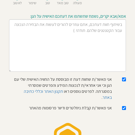
מעולה
טוב מאד
טוב
שיפור
לא טוב
חוסגן
אמא/אבא יקרים, נשמח שתשתפו את דעתכם האישית על הגן:
דיניות
רטיות
קנון
אתר
אני מאשר/ת שחוות דעת זו מבוססת על החוויה האישית שלי עם
הגן וכי אני אחראי/ת לנכונות המידע והפרטים שמסרתי
במסגרתה. לפרטים נוספים ראו
תקנון האתר וכללי כתיבה
באתר
.
אני מאשר/ת קבלת ניוזלטרים ודיוור פרסומות מהאתר