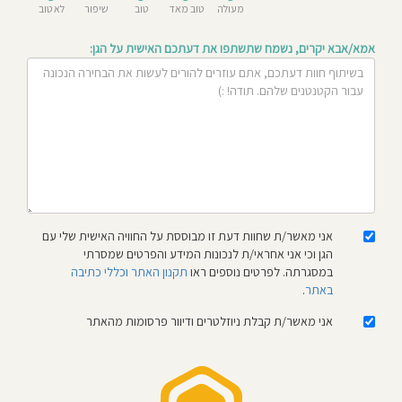
מעולה
טוב מאד
טוב
שיפור
לא טוב
חוסגן
אמא/אבא יקרים, נשמח שתשתפו את דעתכם האישית על הגן:
דיניות
רטיות
קנון
אתר
אני מאשר/ת שחוות דעת זו מבוססת על החוויה האישית שלי עם
הגן וכי אני אחראי/ת לנכונות המידע והפרטים שמסרתי
במסגרתה. לפרטים נוספים ראו
תקנון האתר וכללי כתיבה
באתר
.
אני מאשר/ת קבלת ניוזלטרים ודיוור פרסומות מהאתר