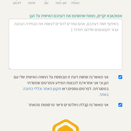
מעולה
טוב מאד
טוב
שיפור
לא טוב
חוסגן
אמא/אבא יקרים, נשמח שתשתפו את דעתכם האישית על הגן:
דיניות
רטיות
קנון
אתר
אני מאשר/ת שחוות דעת זו מבוססת על החוויה האישית שלי עם
הגן וכי אני אחראי/ת לנכונות המידע והפרטים שמסרתי
במסגרתה. לפרטים נוספים ראו
תקנון האתר וכללי כתיבה
באתר
.
אני מאשר/ת קבלת ניוזלטרים ודיוור פרסומות מהאתר