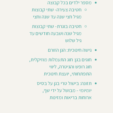
מספר ילדים בכל קבוצה
Katzi
חטיבה צעירה- שתי קבוצות
מא
מגיל חצי שנה עד שנה וחצי
ילד/ה
גן
חטיבה בוגרת- שתי קבוצות
שנת
מגיל שנה ושבעה חודשים עד
2014
גיל שלוש
ר
202
גישה חינוכית: הגן הזורם
ת
חוגים בגן: חוג התעמלות מוזיקלית,
ן
חוג רופש והגיטרה, ליווי
י"
כרתי
התפתחותי, יועצת חינוכית
ני
מעט
תזונה: בישול טרי בגן על בסיס
יומיומי - מבושל על ידי שף,
נים
ארוחות בריאות ומזינות
ש"הפקדתי"
ת
י