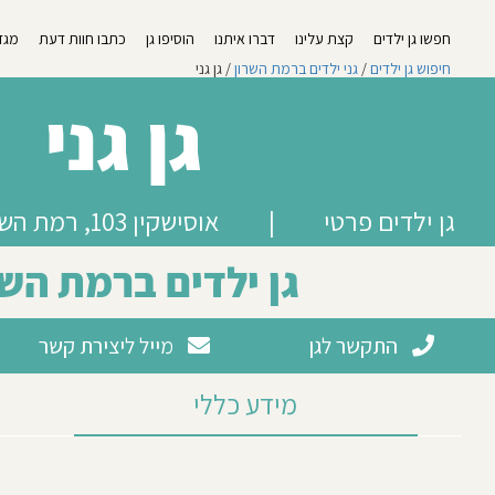
חפשו גן ילדים
קצת עלינו
דברו איתנו
הוסיפו גן
כתבו חוות דעת
מגזי
חיפוש גן ילדים
/
גני ילדים ברמת השרון
/ גן גני
גן גני
גן ילדים פרטי
|
אוסישקין 103, רמת השרון
גן ילדים ברמת השר
התקשר לגן
מייל ליצירת קשר
מידע כללי