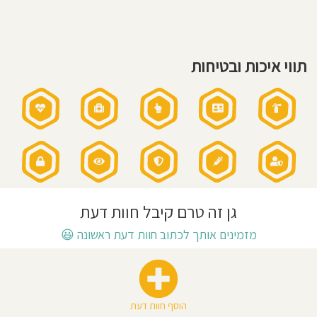
הגן:
7.30-
חוסגן
16.30
שעות
פעילות
בשישי:
דיניות
8.00-
11.45
תווי איכות ובטיחות
רטיות
אני
מאמין:
קנון
הגן
עבר
לרחוב
מייזנר
אתר
42
גן זה טרם קיבל חוות דעת
מזמינים אותך לכתוב חוות דעת ראשונה
😃
הוסף חוות דעת