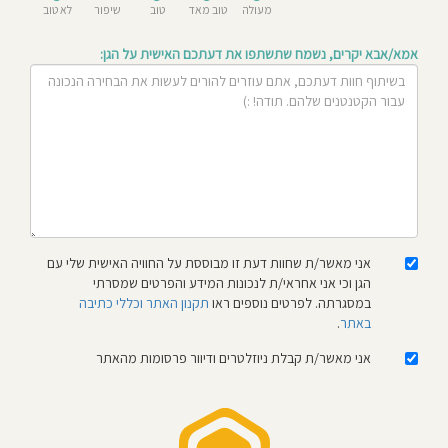
מעולה
טוב מאד
טוב
שיפור
לא טוב
חוסגן
אמא/אבא יקרים, נשמח שתשתפו את דעתכם האישית על הגן:
דיניות
רטיות
קנון
אתר
אני מאשר/ת שחוות דעת זו מבוססת על החוויה האישית שלי עם
הגן וכי אני אחראי/ת לנכונות המידע והפרטים שמסרתי
במסגרתה. לפרטים נוספים ראו
תקנון האתר וכללי כתיבה
באתר
.
אני מאשר/ת קבלת ניוזלטרים ודיוור פרסומות מהאתר