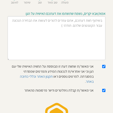
מעולה
טוב מאד
טוב
שיפור
לא טוב
חוסגן
אמא/אבא יקרים, נשמח שתשתפו את דעתכם האישית על הגן:
דיניות
רטיות
קנון
אתר
אני מאשר/ת שחוות דעת זו מבוססת על החוויה האישית שלי עם
הגן וכי אני אחראי/ת לנכונות המידע והפרטים שמסרתי
במסגרתה. לפרטים נוספים ראו
תקנון האתר וכללי כתיבה
באתר
.
אני מאשר/ת קבלת ניוזלטרים ודיוור פרסומות מהאתר