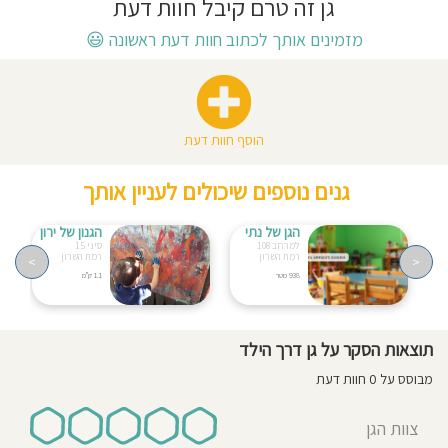
גן זה טרם קיבל חוות דעת
חוסגן
מזמינים אותך לכתוב חוות דעת ראשונה
😃
דיניות
רטיות
הוסף חוות דעת
קנון
גנים נוספים שיכולים לעניין אותך
אתר
הגן של נתי
הגנון של ירון
למרחב 108
סיני 15
רמת השרון
רמת השרון
>
<
938 מטר
1.1 ק"מ
תוצאות הסקר על גן דרך הילד
מבוסס על 0 חוות דעת
צוות הגן