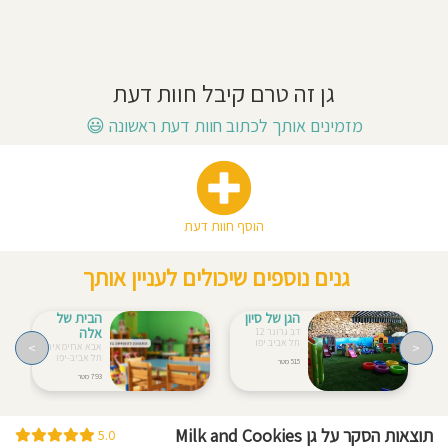
חוסגן
דיניות
גן זה טרם קיבל חוות דעת
רטיות
מזמינים אותך לכתוב חוות דעת ראשונה
😃
קנון
אתר
הוסף חוות דעת
גנים נוספים שיכולים לעניין אותך
הגן של סיון
הבית של
אלה
דב גרונר 12
תל אביב יפו
>
<
אבא אחימאיר 10
תל אביב-יפו
515 מטר
793 מטר
תוצאות הסקר על גן Milk and Cookies
5.0