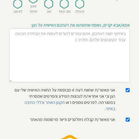
חוסגן
טעון
מעולה
טוב מאד
טוב
שיפור
לא טוב
דיניות
אמא/אבא יקרים, נשמח שתשתפו את דעתכם האישית על הגן:
רטיות
קנון
אתר
אני מאשר/ת שחוות דעת זו מבוססת על החוויה האישית שלי עם
הגן וכי אני אחראי/ת לנכונות המידע והפרטים שמסרתי
במסגרתה. לפרטים נוספים ראו
תקנון האתר וכללי כתיבה
באתר
.
אני מאשר/ת קבלת ניוזלטרים ודיוור פרסומות מהאתר