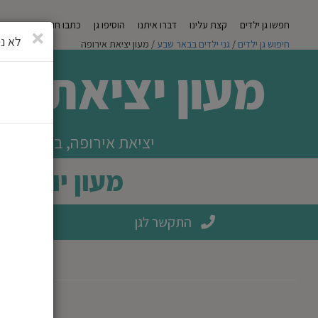
חפשו גן ילדים
קצת עלינו
דברו איתנו
הוסיפו גן
כתבו חוות דעת
מגזי
סגירה
לא ני
חיפוש גן ילדים
/
גני ילדים בבאר שבע
/ מעון יציאת אירופה
מעון יציאת אי
יציאת אירופה, באר שבע
מעון יום
התקשר לגן