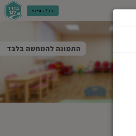
גננת? לחצי כאן
ר