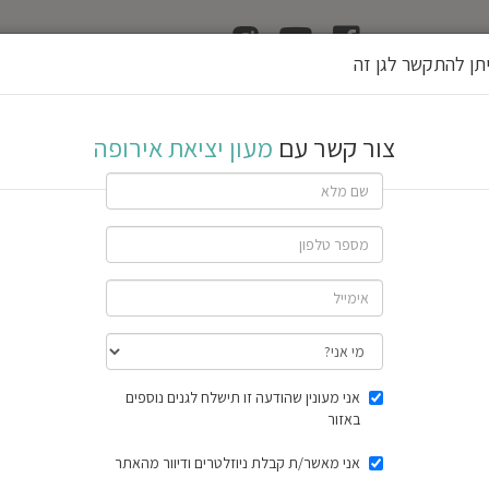
ן
הוצאת רשיון גן
תן להתקשר לגן זה
רופה
צור קשר עם
מעון יציאת אירופה
If
you
are
a
human,
ignore
this
field
שתף גן
חוות דעת
תוצאות הסק
אני מעונין שהודעה זו תישלח לגנים נוספים
באזור
אני מאשר/ת קבלת ניוזלטרים ודיוור מהאתר