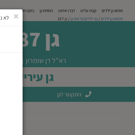
חפשו גן ילדים
קצת עלינו
דברו איתנו
הוסיפו גן
כתבו חוות דעת
מגזי
סגירה
לא ני
חיפוש גן ילדים
/
גני ילדים ברמת גן
/ גן 187
גן 187
רא"ל דן שומרון 1 רמת גן
גן עירייה
התקשר לגן