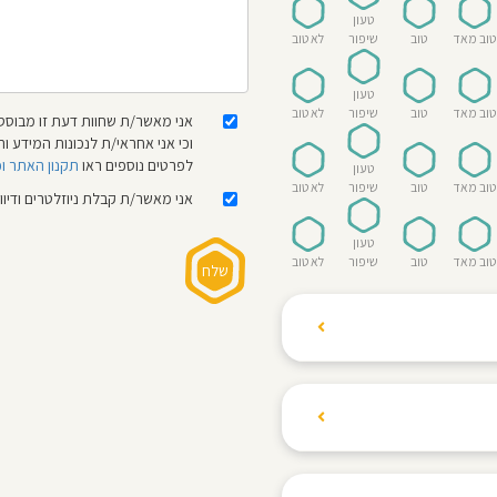
טעון
טוב מאד
טוב
שיפור
לא טוב
טעון
טוב מאד
טוב
שיפור
לא טוב
אני מאשר/ת שחוות דעת זו מבוססת
וכי אני אחראי/ת לנכונות המידע
לפרטים נוספים ראו
תקנון האתר ו
טעון
טוב מאד
טוב
שיפור
לא טוב
אני מאשר/ת קבלת ניוזלטרים ודיו
טעון
טוב מאד
טוב
שיפור
לא טוב
ת הגולשים לשתף רשמים
ם האישי ביחס לגני
והוגנת, ללא התלהמות,
קיצונית.
 הילדים! נעים להכיר,
 דברים העלולים לפגוע
מקום אחד את כל מה