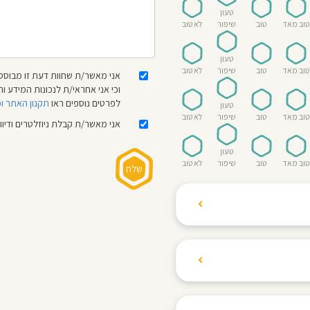
טעון
טוב מאד
טוב
שיפור
לא טוב
טעון
טוב מאד
טוב
שיפור
לא טוב
אני מאשר/ת שחוות דעת זו מבוססת
וכי אני אחראי/ת לנכונות המידע
לפרטים נוספים ראו
תקנון האתר ו
טעון
טוב מאד
טוב
שיפור
לא טוב
אני מאשר/ת קבלת ניוזלטרים ודיו
טעון
טוב מאד
טוב
שיפור
לא טוב
ת הגולשים לשתף רשמים
ם האישי ביחס לגני
והוגנת, ללא התלהמות,
קיצונית.
 הילדים! נעים להכיר,
 דברים העלולים לפגוע
מקום אחד את כל מה