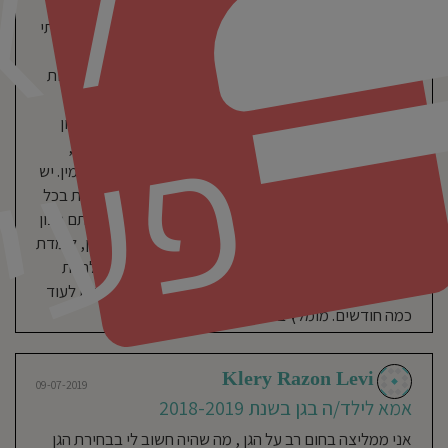
ל
(שנה) ולבחור גן שאני שלמה איתו במאה אחוז. כבר בשיחת
חוגים
בגן:
שני
הטלפון עם מרב מנהלת הגן התאהבתי.. ומשהו בי ידע שמצאתי
חוגים
משתנים
את הגן המושלם לתינוקת שלי. מרב מנציחה אני מאמין
בכל
קבוצת
גיל
המבוסס על פתיחות ושקיפות מול ההורים, אהבה ללא גבולות
פ
תזונה:
וקצב אישי המותאם לכל ילד בכל הנוגע בהקניית הרגלים
אוכל
טרי
ובהתפתחות. היא אנושית, חמה וחכמה והיא נותנת את הטון
ומגוון
יום
יום
בכמעט כל היבט בגן. הצוות שמתחתיה, ממש כמוהה, חם,
מקמחים
מלאים
מחבק, יצירתי ומפתח. הגן מאובזר, נקי והכל בו חדש ומזמין. יש
וללא
אוכל
מעובד
מבשלת שמכינה אוכל טרי בכל יום והגן מרושת במצלמות בכל
שעות
פינה, שאליהם יש גישה מיידית במידה ועולה צורך או סתם רצון
פעילות
הגן:
להציץ. מבחינתי, מצאתי יהלום. והבת שלי מאושרת בגן, לומדת
07:00-
17:00
ונחשפת להמון דברים חדשים והחוויה בנופך גרמה לי להיות
שעות
פעילות
שלמה עם זה ששמתי אותה בגן ולא נשארתי איתה בבית לעוד
בשישי:
08:00-
12:00
כמה חודשים. מומלץ בחום.
אני
מאמין:
Klery Razon Levi
אנו
09-07-2019
מאמינים
בחשיבותה
אמא לילד/ה בגן בשנת 2018-2019
הרבה
של
ההתפתחות
אני ממליצה בחום רב על הגן , מה שהיה חשוב לי בבחירת הגן
הרגשית