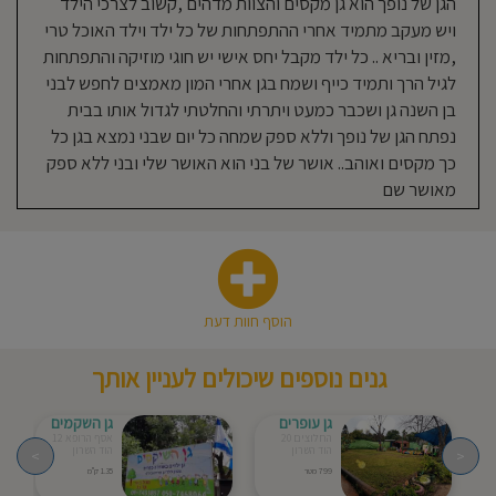
הגן של נופך הוא גן מקסים והצוות מדהים ,קשוב לצרכי הילד
זאת
מתוך
ויש מעקב מתמיד אחרי ההתפתחות של כל ילד וילד האוכל טרי
מטרה
לטפח
דימוי
,מזין ובריא .. כל ילד מקבל יחס אישי יש חוגי מוזיקה והתפתחות
עצמי
וחברתי
לגיל הרך ותמיד כייף ושמח בגן אחרי המון מאמצים לחפש לבני
חיובי
ותחושת
מסוגלות
בן השנה גן ושכבר כמעט ויתרתי והחלטתי לגדול אותו בבית
גבוהה.
העבודה
נפתח הגן של נופך וללא ספק שמחה כל יום שבני נמצא בגן כל
היומיומית
בגנינו
כך מקסים ואוהב.. אושר של בני הוא האושר שלי ובני ללא ספק
מושתתת
על
הדרכה
מאושר שם
וליווי
מקצועיים
לצוות
החינוכי
ופועלת
לקדם
יחסי
מבוגר-ילד
איכותיים
במסגרת
החינוכית
המבוססים
הוסף חוות דעת
על
הפנמת
עקרונותיו
של
תיווך
גנים נוספים שיכולים לעניין אותך
איכותי
בגיל
הרך.
גן עופרים
גן השקמים
החלוצים 20
אסף הרופא 12
הוד השרון
הוד השרון
>
<
799 מטר
1.35 ק"מ