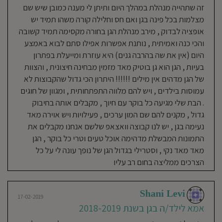
והחברתית
זה שתהייה מנהלת במהלך היום ותיתן לי מענה כמובן שיש שם
של
הילד
בשנות
מצלמות בכל פינה בגן ואם חס וחלילה קורה משהו תמיד יש
חייו
הראשונות
אופציה לבדוק , מירב מנהלת הגן בחורה מקסימה תמיד קשובה
ולכן
שמים
דגש
והכי כנה ואמיתית , נותנת אפשרות אפילו סתם לבוא באמצע
רב
על
היום (אין את שה בהרבה גנים) היא עוזרת ומייעלת בפתרון
מתן
מענה
בעיות , הגן הוא גן בוטיק מאד מזמין מבחינה חיצונית , והצוות
רגשי
המותאם
לכל
של הגן מדהים אין מילים !!!!!! היתרון הכי גדול שהקבוצות לא
ילד
בהתאם
עמוסות בילדים , ויש להם מלווה התפתחותית , ומגוון של חוגים
לצרכיו,
לצד
יצירת
. הבת שלי מגיעה כל בוקר עם חיוך , מקבלים אותה בחיבוק
אקלים
רגשי-חברתי
גדול , מקנים להם שם המון ערכים , פעילויות ויש אוירה מאד
מיטבי
במסגרת
נעימה בגן , יש לנו קבוצה וואצאפ שלשם אנחנו מקבלים את
הקבוצתית.
מרכז
העשייה
התמונות המבשלת מדהימה אוכל טעים וטרי כל בוקר , הגן
החינוכית
בגנינו
מאד מאד נקי , וסטרילי בגדול הגן של נופך עונה לי על כל
הוא
מתן
תחושה
הצרכים ממליצה בחום רב עליו
לכל
ילד
בכל
גיל
שקשובים
לו,
Shani Levi
שרואים
17-02-2019
אותו,
שהוא
אמא לילד/ה בגן בשנת 2018-2019
אהוב,
שהוא
שייך..כל